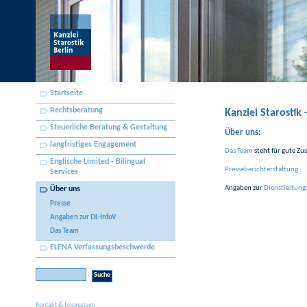
Startseite
Rechtsberatung
Kanzlei Starostik
Steuerliche Beratung & Gestaltung
Über uns:
langfristiges Engagement
Das Team
steht für gute Z
Englische Limited - Bilingual
Presseberichterstattung
Services
Angaben zur
Dienstleitung
Über uns
Presse
Angaben zur DL-InfoV
Das Team
ELENA Verfassungsbeschwerde
Kontakt & Impressum