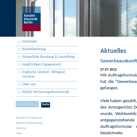
Startseite
Rechtsberatung
Aktuelles
Steuerliche Beratung & Gestaltung
Gewerbeauskunft Z
langfristiges Engagement
27.07.2012
Englische Limited - Bilingual
Mit Auftragsformular
Services
hat die "Gewerbeau
Über uns
gefangen.
ELENA Verfassungsbeschwerde
Viele haben gezahlt
des Amtsgerichts Dü
wurde. Wohlweislic
Kontakt & Impressum
entgegenstehende 
Datenschutzerklärung
Auftragsformular 
Sitemap
bezeichnete.
Links